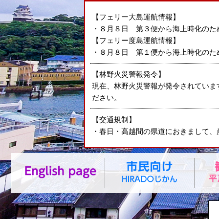
【フェリー大島運航情報】
・８月８日 第３便から海上時化のた
【フェリー度島運航情報】
・８月８日 第１便から海上時化のた
【林野火災警報発令】
現在、林野火災警報が発令されていま
ださい。
【交通規制】
・春日・高越間の県道におきまして、