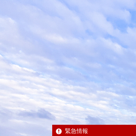
本
文
へ
移
動
緊急情報