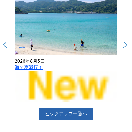
2026年8月5日
202
海で夏満喫！
とも
ピックアップ一覧へ