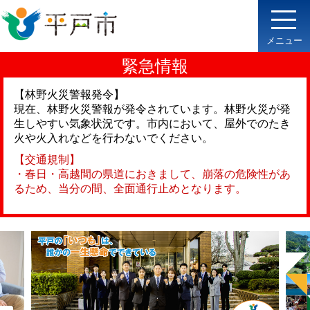
メニュー
緊急情報
【林野火災警報発令】
現在、林野火災警報が発令されています。林野火災が発
生しやすい気象状況です。市内において、屋外でのたき
火や火入れなどを行わないでください。
【交通規制】
・春日・高越間の県道におきまして、崩落の危険性があ
るため、当分の間、全面通行止めとなります。