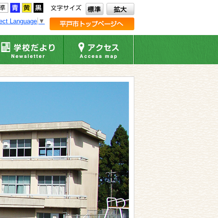
ect Language
▼