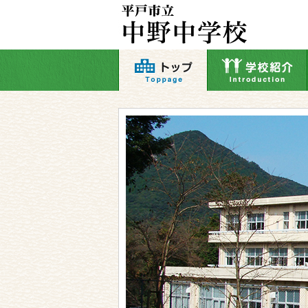
本
文
へ
移
動