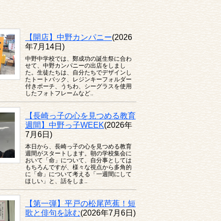
【開店】中野カンパニー
(2026
年7月14日)
中野中学校では、鄭成功の誕生祭に合わ
せて、中野カンパニーの出店をしまし
た。生徒たちは、自分たちでデザインし
たトートバック、レジンキーフォルダー
付きポーチ、うちわ、シーグラスを使用
したフォトフレームなど..
【長崎っ子の心を見つめる教育
週間】中野っ子WEEK
(2026年
7月6日)
本日から、長崎っ子の心を見つめる教育
週間がスタートします。朝の学校集会に
おいて「命」について、自分事としては
もちろんですが、様々な視点から多角的
に「命」について考える「一週間にして
ほしい」と、話をしま..
【第一弾】平戸の松尾芭蕉！短
歌と俳句を詠む
(2026年7月6日)