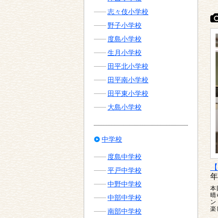
志々伎小学校
野子小学校
度島小学校
生月小学校
田平北小学校
田平南小学校
田平東小学校
大島小学校
中学校
度島中学校
【
平戸中学校
年
中野中学校
本
晴
中部中学校
ン
楽
南部中学校