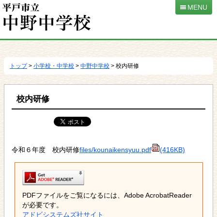
MENU
本
文
へ
トップ
>
小学校・中学校
>
中野中学校
> 校内研修
移
動
校内研修
令和６年度 校内研修
files/kounaikensyuu.pdf
(416KB)
PDFファイルをご覧になるには、Adobe AcrobatReader
が必要です。
アドビシステムズ社サイト