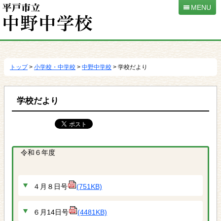
MENU
本
文
へ
トップ
>
小学校・中学校
>
中野中学校
> 学校だより
移
動
学校だより
令和６年度
４月８日号
(751KB)
６月14日号
(4481KB)