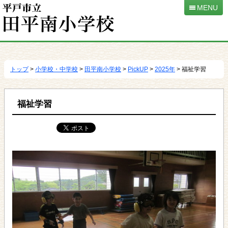
MENU
本
文
へ
トップ
>
小学校・中学校
>
田平南小学校
>
PickUP
>
2025年
> 福祉学習
移
動
福祉学習