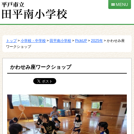
MENU
本
文
へ
トップ
>
小学校・中学校
>
田平南小学校
>
PickUP
>
2025年
> かわせみ座
移
ワークショップ
動
かわせみ座ワークショップ