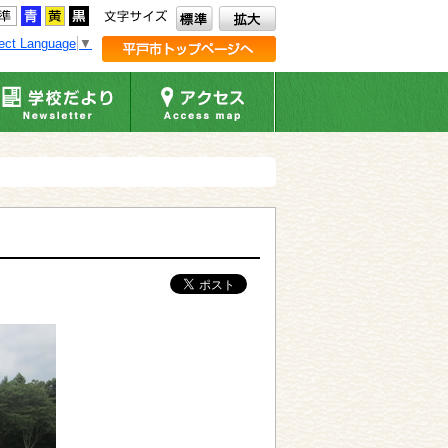
ect Language
▼