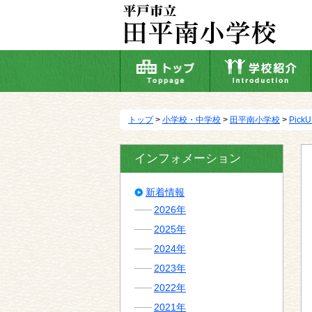
本
文
へ
移
動
トップ
>
小学校・中学校
>
田平南小学校
>
Pick
インフォメーション
新着情報
2026年
2025年
2024年
2023年
2022年
2021年