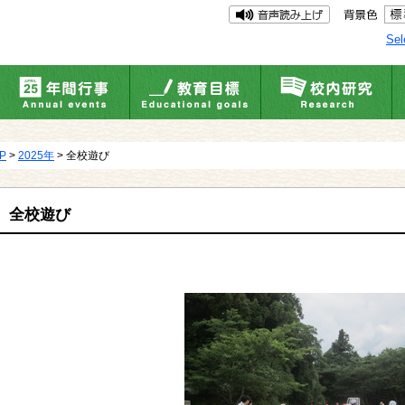
Sel
UP
>
2025年
> 全校遊び
全校遊び