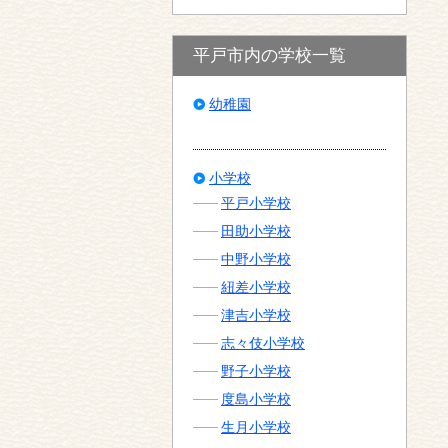
平戸市内の学校一覧
幼稚園
小学校
平戸小学校
田助小学校
中野小学校
紐差小学校
津吉小学校
志々伎小学校
野子小学校
度島小学校
生月小学校