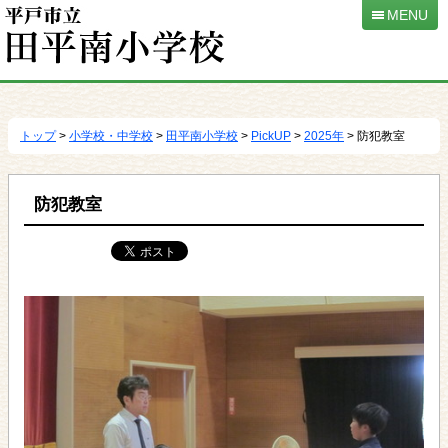
MENU
本
文
へ
トップ
>
小学校・中学校
>
田平南小学校
>
PickUP
>
2025年
> 防犯教室
移
動
防犯教室