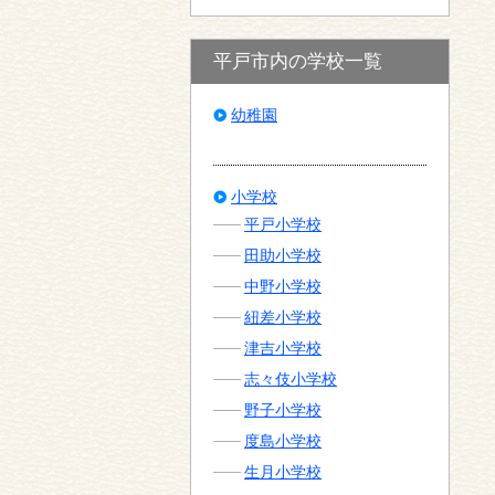
平戸市内の学校一覧
幼稚園
小学校
平戸小学校
田助小学校
中野小学校
紐差小学校
津吉小学校
志々伎小学校
野子小学校
度島小学校
生月小学校