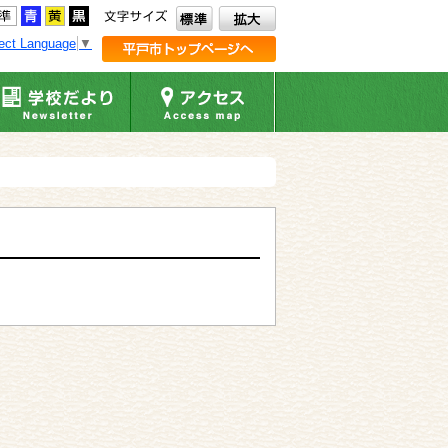
ect Language
▼