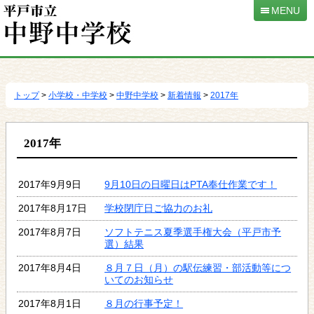
MENU
本
文
へ
トップ
>
小学校・中学校
>
中野中学校
>
新着情報
>
2017年
移
動
2017年
2017年9月9日
9月10日の日曜日はPTA奉仕作業です！
2017年8月17日
学校閉庁日ご協力のお礼
2017年8月7日
ソフトテニス夏季選手権大会（平戸市予
選）結果
2017年8月4日
８月７日（月）の駅伝練習・部活動等につ
いてのお知らせ
2017年8月1日
８月の行事予定！