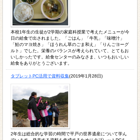
本校1年生の生徒が2学期の家庭科授業で考えたメニューが今
日の給食で出されました。「ごはん」「牛乳」「味噌汁」
「鮭のマヨ焼き」「ほうれん草のごま和え」「りんごヨーグ
ルト」でした。栄養のバランスが考えられていて、とてもお
いしかったです。給食センターのみなさま、いつもおいしい
給食をありがとうございます。
タブレットPC活用で資料収集
(2019年1月28日)
2年生は総合的な学習の時間で平戸の世界遺産について学ん
でいます。発表する資料を作成するためにタブレットPCを