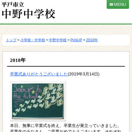
MENU
本
文
へ
トップ
>
小学校・中学校
>
中野中学校
>
PickUP
>
2018年
移
動
2018年
卒業式ありがとうございました
(2019年3月14日)
本日、無事に卒業式を終え、卒業生が巣立っていきました。
卒業生のみなさん、ご卒業おめでとうごさいます。それぞれ