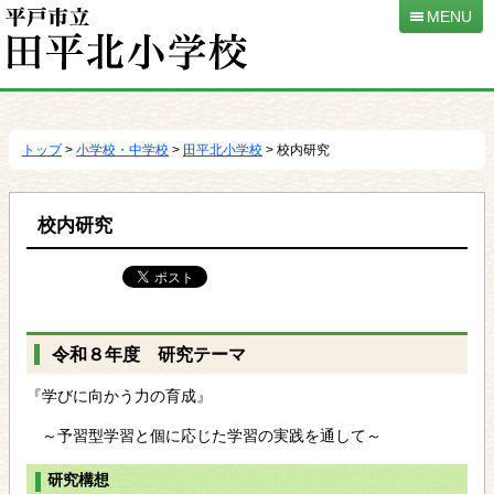
MENU
本
文
へ
トップ
>
小学校・中学校
>
田平北小学校
> 校内研究
移
動
校内研究
令和８年度 研究テーマ
『学びに向かう力の育成』
～予習型学習と個に応じた学習の実践を通して～
研究構想