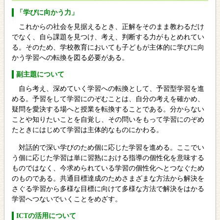
「学びに向かう力」
これからの社会を見据えるとき、正解をそのまま教わるだけ
でなく、自ら課題を見つけ、考え、判断する力がもとめれてい
る。そのため、学校教育においても子どもが主体的に学びに向
かう学習への転換を図る必要がある。
副主題について
自ら考え、深めていく学習への転換として、予習型学習を進
める。予習をして学習にのぞむことは、自分の考えを確かめ、
疑問を愛決する場へと授業を転換することである。分からない
ことや知りたいことを自覚し、その問いをもって学習にのぞめ
たときにはじめて学習は主体的なものにかわる。
対話的で深い学びのため個に応じた学習を進める。ここでい
う個に応じた学習は単に習熟における指導の個性化を意味する
ものではなく、今求められている学習の個性化へとつなぐため
のものである。共通目標達成のためさまざまな方法から解決を
さぐる学習から多様な目標に向けて多様な方法で解決をはかる
学習へつないでいくことをめざす。
ICTの活用について