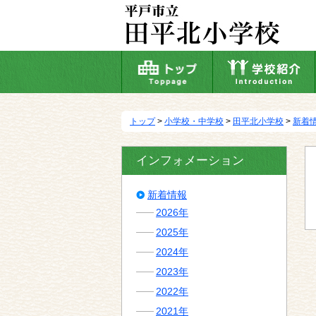
本
文
へ
移
動
トップ
>
小学校・中学校
>
田平北小学校
>
新着
インフォメーション
新着情報
2026年
2025年
2024年
2023年
2022年
2021年