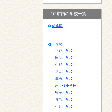
平戸市内の学校一覧
幼稚園
小学校
平戸小学校
田助小学校
中野小学校
紐差小学校
津吉小学校
志々伎小学校
野子小学校
度島小学校
生月小学校