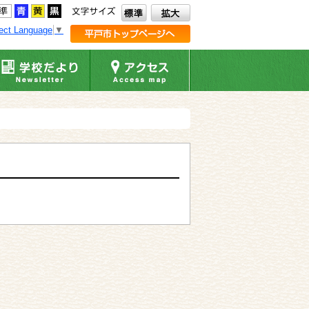
ect Language
▼