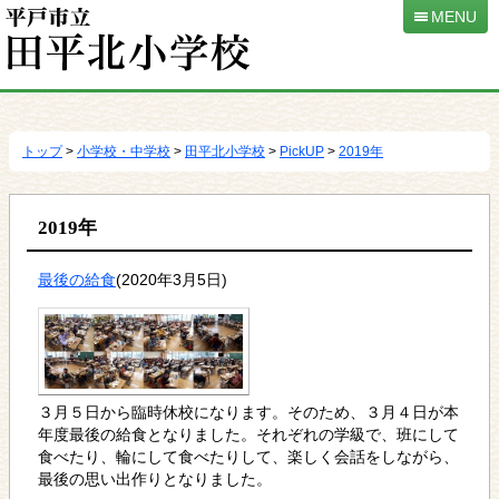
MENU
本
文
へ
トップ
>
小学校・中学校
>
田平北小学校
>
PickUP
>
2019年
移
動
2019年
最後の給食
(2020年3月5日)
３月５日から臨時休校になります。そのため、３月４日が本
年度最後の給食となりました。それぞれの学級で、班にして
食べたり、輪にして食べたりして、楽しく会話をしながら、
最後の思い出作りとなりました。