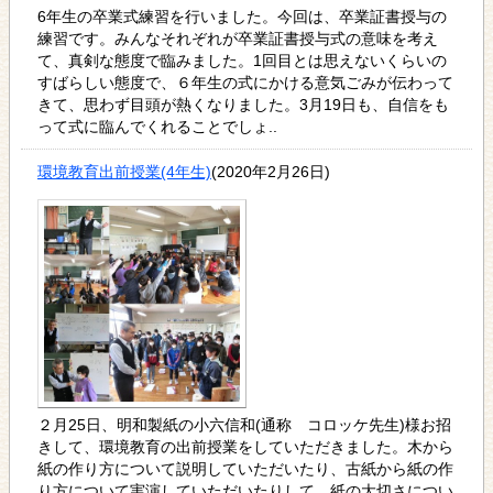
6年生の卒業式練習を行いました。今回は、卒業証書授与の
練習です。みんなそれぞれが卒業証書授与式の意味を考え
て、真剣な態度で臨みました。1回目とは思えないくらいの
すばらしい態度で、６年生の式にかける意気ごみが伝わって
きて、思わず目頭が熱くなりました。3月19日も、自信をも
って式に臨んでくれることでしょ..
環境教育出前授業(4年生)
(2020年2月26日)
２月25日、明和製紙の小六信和(通称 コロッケ先生)様お招
きして、環境教育の出前授業をしていただきました。木から
紙の作り方について説明していただいたり、古紙から紙の作
り方について実演していただいたりして、紙の大切さについ