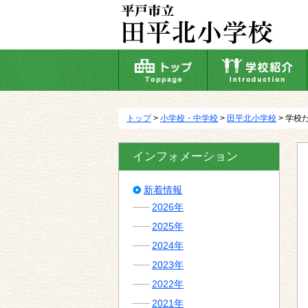
本
文
へ
移
動
トップ
>
小学校・中学校
>
田平北小学校
> 学校
インフォメーション
新着情報
2026年
2025年
2024年
2023年
2022年
2021年