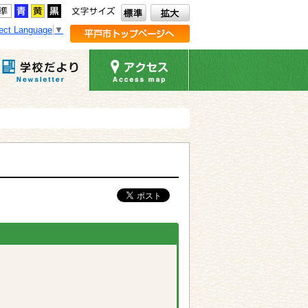
ect Language
▼