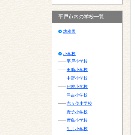
平戸市内の学校一覧
幼稚園
小学校
平戸小学校
田助小学校
中野小学校
紐差小学校
津吉小学校
志々伎小学校
野子小学校
度島小学校
生月小学校