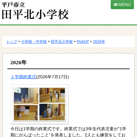
MENU
本
文
へ
トップ
>
小学校・中学校
>
田平北小学校
>
PickUP
>
2026年
移
動
2026年
１学期終業式
(2026年7月17日)
今日は1学期の終業式です。終業式では3年生代表児童が”1学
期にがんばったこと”を発表しました。2人とも練習をしてお