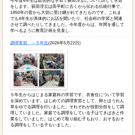
今年度4年生は総合的な学習で荻田浮立について詳しく学習
をします。荻田浮立は田平町に古くから伝わる伝統行事で、
1850年の昔から大切に受け継がれてきたものです。これま
でも4年生が具体的にお話を聞いたり、社会科の学習と関連
させて調べたりしてきました。今年度からは、年間を通して
学べるように教育計画を見直し..
調理実習 ～５年生
(2026年5月22日)
５年生からはじまる家庭科の学習です。衣食住について学習
を深めています。はじめての調理実習として、卵とほうれん
草をゆでる調理を行いました。それぞれが役割分担をして調
理していました。家庭でも調理をしている子はてきぱきと作
業をしていました。はじめて取り組む子もおり、おそるおそ
る調理をしている子もいました。..