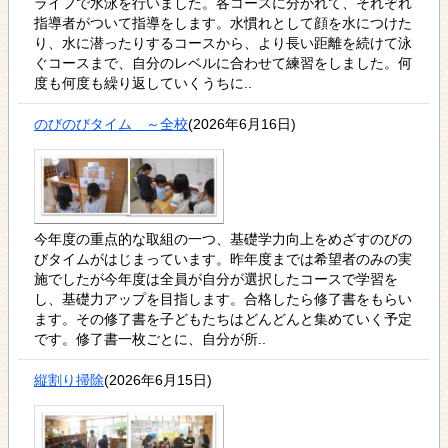
ライフで水泳を行いました。各コースに分かれて、それぞれ
指導者がついて指導をします。水慣れとして顔を水につけた
り、水に潜ったりするコースから、より長い距離を続けて泳
ぐコースまで、自分のレベルに合わせて練習をしました。何
度も何度も繰り返していくうちに..
のびのびタイム ～全校
(2026年6月16日)
今年度の重点的な取組の一つ、基礎学力向上をめざすのびの
びタイムがはじまっています。昨年度までは希望者のみの実
施でしたが今年度は全員が自分が選択したコースで学習を
し、基礎力アップを目指します。合格したら修了書をもらい
ます。その修了書を子どもたちはどんどんと集めていく予定
です。修了書一枚ごとに、自分が所..
縦割り掃除
(2026年6月15日)