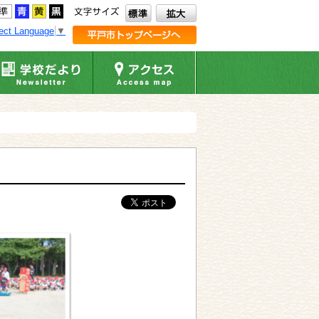
ect Language
▼