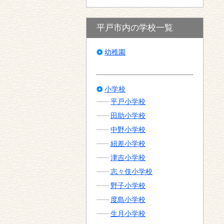
平戸市内の学校一覧
幼稚園
小学校
平戸小学校
田助小学校
中野小学校
紐差小学校
津吉小学校
志々伎小学校
野子小学校
度島小学校
生月小学校