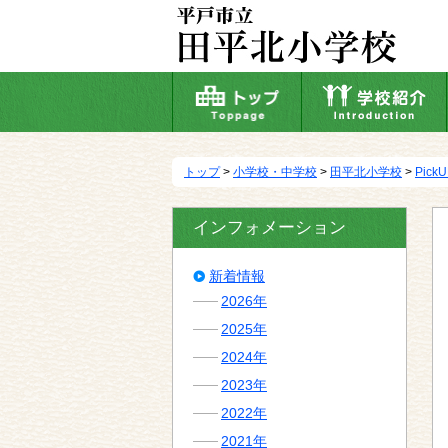
本
文
へ
移
動
トップ
>
小学校・中学校
>
田平北小学校
>
Pick
インフォメーション
新着情報
2026年
2025年
2024年
2023年
2022年
2021年