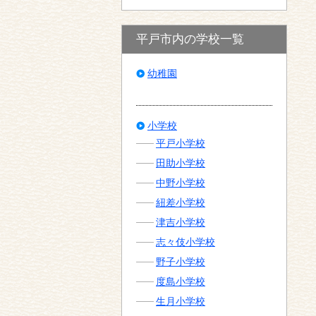
平戸市内の学校一覧
幼稚園
小学校
平戸小学校
田助小学校
中野小学校
紐差小学校
津吉小学校
志々伎小学校
野子小学校
度島小学校
生月小学校