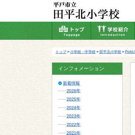
本
文
へ
移
動
トップ
>
小学校・中学校
>
田平北小学校
>
Pick
インフォメーション
新着情報
2026年
2025年
2024年
2023年
2022年
2021年