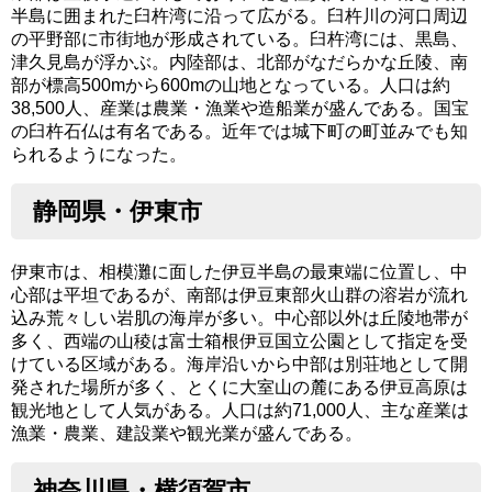
半島に囲まれた臼杵湾に沿って広がる。臼杵川の河口周辺
の平野部に市街地が形成されている。臼杵湾には、黒島、
津久見島が浮かぶ。内陸部は、北部がなだらかな丘陵、南
部が標高500mから600mの山地となっている。人口は約
38,500人、産業は農業・漁業や造船業が盛んである。国宝
の臼杵石仏は有名である。近年では城下町の町並みでも知
られるようになった。
静岡県・伊東市
伊東市は、相模灘に面した伊豆半島の最東端に位置し、中
心部は平坦であるが、南部は伊豆東部火山群の溶岩が流れ
込み荒々しい岩肌の海岸が多い。中心部以外は丘陵地帯が
多く、西端の山稜は富士箱根伊豆国立公園として指定を受
けている区域がある。海岸沿いから中部は別荘地として開
発された場所が多く、とくに大室山の麓にある伊豆高原は
観光地として人気がある。人口は約71,000人、主な産業は
漁業・農業、建設業や観光業が盛んである。
神奈川県・横須賀市