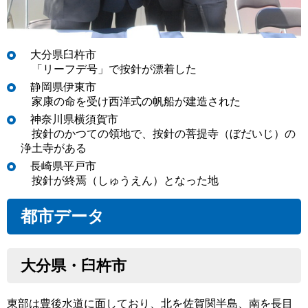
大分県臼杵市
「リーフデ号」で按針が漂着した
静岡県伊東市
家康の命を受け西洋式の帆船が建造された
神奈川県横須賀市
按針のかつての領地で、按針の菩提寺（ぼだいじ）の
浄土寺がある
長崎県平戸市
按針が終焉（しゅうえん）となった地
都市データ
大分県・臼杵市
東部は豊後水道に面しており、北を佐賀関半島、南を長目