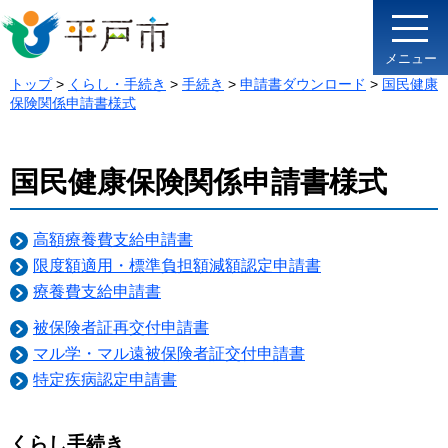
メニュー
トップ
>
くらし・手続き
>
手続き
>
申請書ダウンロード
>
国民健康
保険関係申請書様式
国民健康保険関係申請書様式
高額療養費支給申請書
限度額適用・標準負担額減額認定申請書
療養費支給申請書
被保険者証再交付申請書
マル学・マル遠被保険者証交付申請書
特定疾病認定申請書
くらし手続き