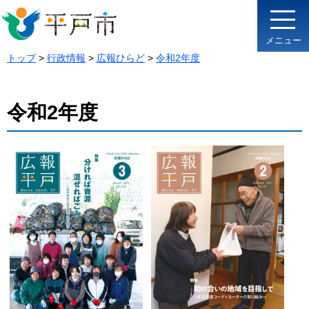
メニュー
トップ
>
行政情報
>
広報ひらど
>
令和2年度
令和2年度