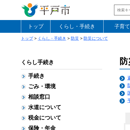
トップ
くらし・手続き
子育て
トップ
>
くらし・手続き
>
防災
>
防災について
防
くらし手続き
手続き
ごみ・環境
相談窓口
水道について
税金について
保険・年金