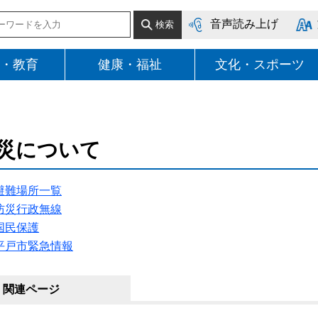
音声読み上げ
・教育
健康・福祉
文化・スポーツ
災について
避難場所一覧
防災行政無線
国民保護
平戸市緊急情報
関連ページ