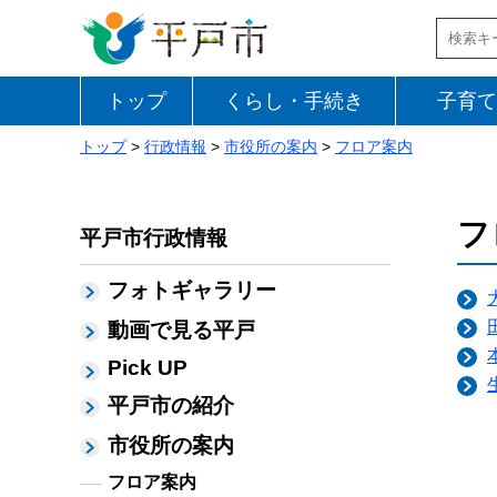
トップ
くらし・手続き
子育て
トップ
>
行政情報
>
市役所の案内
>
フロア案内
フ
平戸市行政情報
フォトギャラリー
動画で見る平戸
Pick UP
平戸市の紹介
市役所の案内
フロア案内