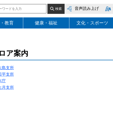
音声読み上げ
・教育
健康・福祉
文化・スポーツ
ロア案内
大島支所
田平支所
本庁
生月支所