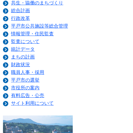
共生・協働のまちづくり
総合計画
行政改革
平戸市公共施設等総合管理
情報管理・住民監査
監査について
統計データ
まちの計画
財政状況
職員人事・採用
平戸市の選挙
市役所の案内
有料広告・公売
サイト利用について