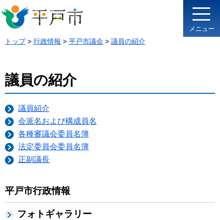
メニュー
トップ
>
行政情報
>
平戸市議会
>
議員の紹介
議員の紹介
議員紹介
会派名および構成員名
各種審議会委員名簿
法定委員会委員名簿
正副議長
平戸市行政情報
フォトギャラリー