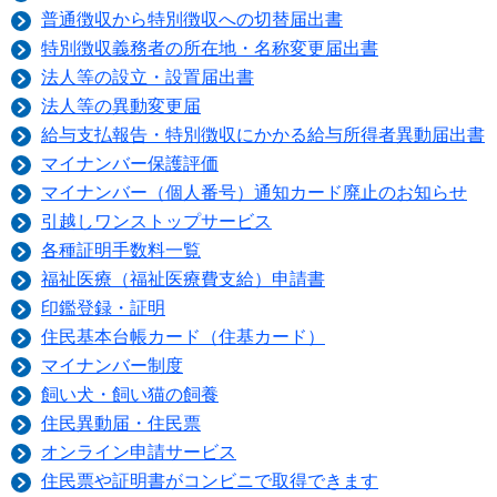
普通徴収から特別徴収への切替届出書
特別徴収義務者の所在地・名称変更届出書
法人等の設立・設置届出書
法人等の異動変更届
給与支払報­告・特別徴­収にかかる­給与所得者­異動届出書
マイナンバー保護評価
マイナンバー（個人番号）通知カード廃止のお知らせ
引越しワンストップサービス
各種証明手数料一覧
福祉医療（福祉医療費支給）申請書
印鑑登録・証明
住民基本台帳カード（住基カード）
マイナンバー制度
飼い犬・飼い猫の飼養
住民異動届・住民票
オンライン申請サービス
住民票や証明書がコンビニで取得できます