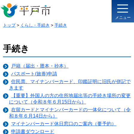
メニュー
トップ
>
くらし・手続き
>
手続き
手続き
戸籍（届出・謄本・抄本）
パスポート(旅券)申請
住民票、マイナンバーカード、印鑑証明に旧氏が併記で
きます
【重要】外国人の方の住所地届出等の手続き場所の変更
について（令和８年６月15日から）
在留カードとマイナンバーカードの一体化について（令
和８年６月14日から）
マイナンバーカード休日窓口のご案内（要予約）
申請書ダウンロード