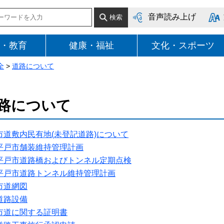
音声読み上げ
・教育
健康・福祉
文化・スポーツ
全
>
道路について
路について
市道敷内民有地(未登記道路)について
平戸市舗装維持管理計画
平戸市道路橋およびトンネル定期点検
平戸市道路トンネル維持管理計画
市道網図
道路設備
市道に関する証明書