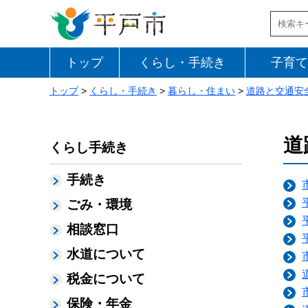
トップ
くらし・手続き
子育て
トップ
>
くらし・手続き
>
暮らし・住まい
>
道路と交通安
道
くらし手続き
手続き
ごみ・環境
相談窓口
水道について
税金について
保険・年金