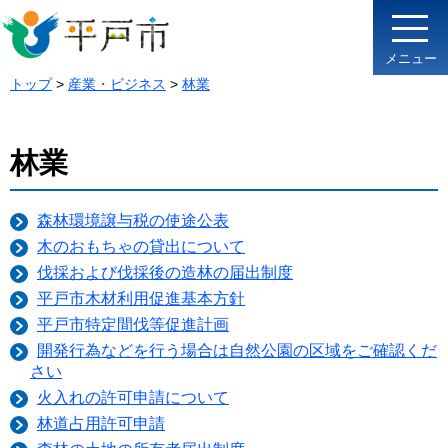
メニュー
トップ
>
産業・ビジネス
>
林業
林業
森林環境譲与税の使途公表
木のおもちゃの貸出について
伐採および伐採後の造林の届出制度
平戸市木材利用促進基本方針
平戸市特定間伐等促進計画
開発行為などを行う場合は自然公園の区域をご確認くだ
さい
火入れの許可申請について
林道占用許可申請