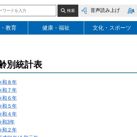
音声読み上げ
・教育
健康・福祉
文化・スポーツ
齢別統計表
令和８年
令和７年
令和６年
令和５年
令和４年
令和3年
令和２年