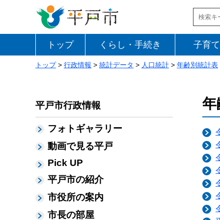
トップ
くらし・手続き
子育て
トップ
>
行政情報
>
統計データ
>
人口統計
>
年齢別統計表
年
平戸市行政情報
フォトギャラリー
動画で見る平戸
Pick UP
平戸市の紹介
市役所の案内
市長の部屋