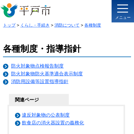
メニュー
トップ
>
くらし・手続き
>
消防について
>
各種制度
各種制度・指導指針
防火対象物点検報告制度
防火対象物防火基準適合表示制度
消防用設備­等設置指導­指針­
関連ページ
違反対象物の公表制度
飲食店の消火器設置の義務化