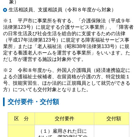
象）
生活相談員、支援相談員（令和８年度から対象）
※１ 平戸市に事業所を有する、「介護保険法（平成９年
法律第123号）に規定する介護サービス事業所」、「障害者
の日常生活及び社会生活を総合的に支援するための法律
（平成17年法律第123号）に規定する障害福祉サービス事
業所」または「老人福祉法（昭和38年法律第133号）に規
定する養護老人ホームを運営する事業所」をいいます。た
だし市が運営する施設は対象外です。
※２ 令和８年度から、外国人介護職員（経済連携協定に
よる介護福祉士候補者、在留資格が介護の方、特定技能１
号、技能実習生、ほか法的に正規職員として就労ができる
方）についても交付対象となりました。
交付要件・交付額
区 分
交付要件
交付額
（１）雇用された日に