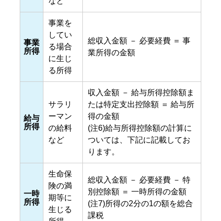
など
事業を
してい
総収入金額 － 必要経費 ＝ 事
事業
る場合
所得
業所得の金額
に生じ
る所得
収入金額 － 給与所得控除額ま
サラリ
たは特定支出控除額 ＝ 給与所
ーマン
得の金額
給与
所得
の給料
(注6)給与所得控除額の計算に
など
ついては、下記に記載してお
ります。
生命保
総収入金額 － 必要経費 － 特
険の満
別控除額 ＝ 一時所得の金額
一時
期等に
所得
(注7)所得の2分の1の額を総合
生じる
課税