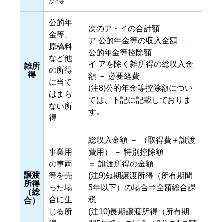
所得
公的年
次のア・イの合計額
金等、
ア 公的年金等の収入金額 －
原稿料
公的年金等控除額
など他
イ アを除く雑所得の総収入金
雑所
の所得
得
額 － 必要経費
に当て
(注8)公的年金等控除額につい
はまら
ては、下記に記載しておりま
ない所
す。
得
総収入金額 － （取得費＋譲渡
事業用
費用） － 特別控除額
の車両
＝ 譲渡所得の金額
譲渡
等を売
(注9)短期譲渡所得（所有期間
所得
った場
5年以下）の場合⇒全額総合課
（総
合に生
税
合）
じる所
(注10)長期譲渡所得（所有期