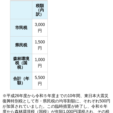
税額
（内
訳）
3,000
市民税
円
1,500
県民税
円
森林環境
1,000
税（国
円
税）
5,500
合計（年
額）
円
※平成26年度から令和５年度までの10年間、東日本大震災
復興特別税として市・県民税の均等割額に、それぞれ500円
が加算されていました。この臨時措置が終了し、令和６年
度から森林環境税（国税）が年額1,000円課税され、その税