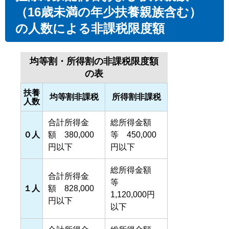
（16歳未満の年少扶養親族含む）
の人数による非課税限度額
均等割・所得割の非課税限度額
の表
扶養
均等割非課税
所得割非課税
人数
合計所得金
総所得金額
０人
額 380,000
等 450,000
円以下
円以下
総所得金額
合計所得金
等
１人
額 828,000
1,120,000円
円以下
以下