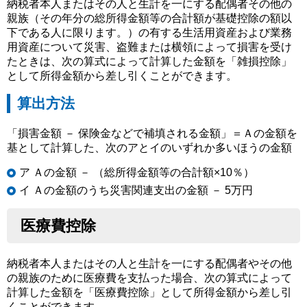
納税者本人またはその人と生計を一にする配偶者その他の
親族（その年分の総所得金額等の合計額が基礎控除の額以
下である人に限ります。）の有する生活用資産および業務
用資産について災害、盗難または横領によって損害を受け
たときは、次の算式によって計算した金額を「雑損控除」
として所得金額から差し引くことができます。
算出方法
「損害金額 － 保険金などで補填される金額」＝Ａの金額を
基として計算した、次のアとイのいずれか多いほうの金額
ア Ａの金額 － （総所得金額等の合計額×10％）
イ Ａの金額のうち災害関連支出の金額 － 5万円
医療費控除
納税者本人またはその人と生計を一にする配偶者やその他
の親族のために医療費を支払った場合、次の算式によって
計算した金額を「医療費控除」として所得金額から差し引
くことができます。