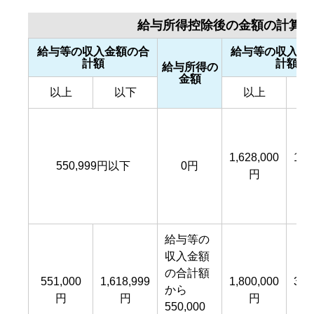
給与所得控除後の金額の計算方
給与等の収入金額の合
給与等の収入金
計額
計額
給与所得の
金額
以上
以下
以上
1,628,000
1,7
550,999円以下
0円
円
給与等の
収入金額
の合計額
551,000
1,618,999
1,800,000
3,5
から
円
円
円
550,000