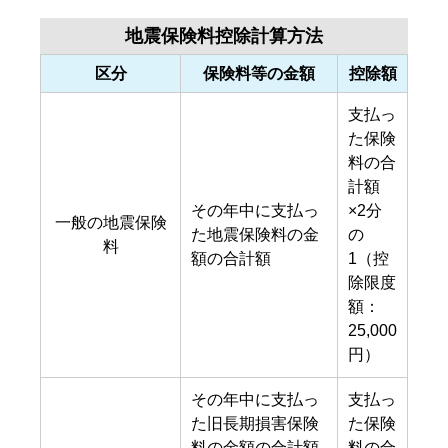
地震保険料控除計算方法
区分
保険料等の金額
控除額
支払っ
た保険
料の合
計額
その年中に支払っ
×2分
一般の地震保険
た地震保険料の金
の
料
額の合計額
1（控
除限度
額：
25,000
円）
その年中に支払っ
支払っ
た旧長期損害保険
た保険
料の金額の合計額
料の合