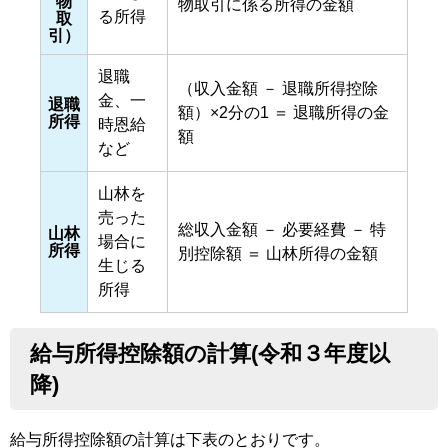
物
物取引に係る所得の金額
る所得
取
引）
退職
（収入金額 － 退職所得控除
金、一
退職
額）×2分の1 ＝ 退職所得の金
所得
時恩給
額
など
山林を
売った
総収入金額 － 必要経費 － 特
山林
場合に
所得
別控除額 ＝ 山林所得の金額
生じる
所得
給与所得控除額の計算(令和３年度以
降)
給与所得控除額の計算は下表のとおりです。