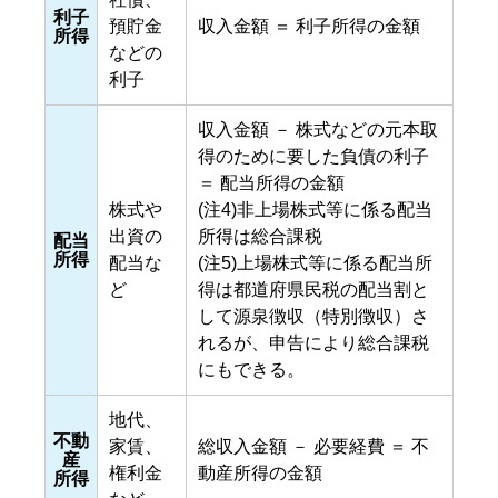
利子
預貯金
収入金額 ＝ 利子所得の金額
所得
などの
利子
収入金額 － 株式などの元本取
得のために要した負債の利子
＝ 配当所得の金額
株式や
(注4)非上場株式等に係る配当
出資の
所得は総合課税
配当
所得
配当な
(注5)上場株式等に係る配当所
ど
得は都道府県民税の配当割と
して源泉徴収（特別徴収）さ
れるが、申告により総合課税
にもできる。
地代、
不動
家賃、
総収入金額 － 必要経費 ＝ 不
産
権利金
動産所得の金額
所得