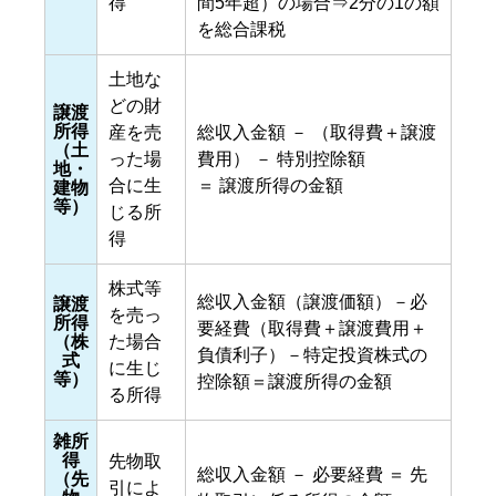
得
間5年超）の場合⇒2分の1の額
を総合課税
土地な
どの財
譲渡
所得
産を売
総収入金額 － （取得費＋譲渡
（土
った場
費用） － 特別控除額
地・
合に生
＝ 譲渡所得の金額
建物
等）
じる所
得
株式等
総収入金額（譲渡価額）－必
譲渡
を売っ
所得
要経費（取得費＋譲渡費用＋
（株
た場合
負債利子）－特定投資株式の
式
に生じ
等）
控除額＝譲渡所得の金額
る所得
雑所
得
先物取
総収入金額 － 必要経費 ＝ 先
（先
引によ