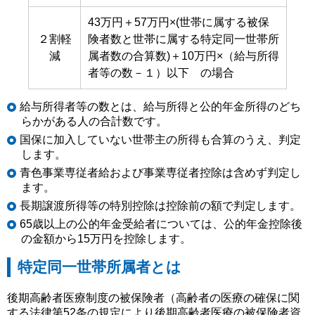
43万円＋57万円×(世帯に属する被保
２割軽
険者数と世帯に属する特定同一世帯所
減
属者数の合算数)＋10万円×（給与所得
者等の数－１）以下 の場合
給与所得者等の数とは、給与所得と公的年金所得のどち
らかがある人の合計数です。
国保に加入していない世帯主の所得も合算のうえ、判定
します。
青色事業専従者給および事業専従者控除は含めず判定し
ます。
長期譲渡所得等の特別控除は控除前の額で判定します。
65歳以上の公的年金受給者については、公的年金控除後
の金額から15万円を控除します。
特定同一世帯所属者とは
後期高齢者医療制度の被保険者（高齢者の医療の確保に関
する法律第52条の規定により後期高齢者医療の被保険者資