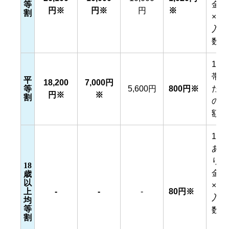
等
金額
円※
円※
円
※
割
×加
入者
数
1世
帯あ
平
18,200
7,000円
等
5,600円
800円※
たり
円※
※
割
の金
額
1人
あた
りの
18
金額
歳
以
×加
上
-
-
-
80円※
入者
均
等
数
割
（18