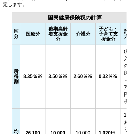
定します。
国民健康保険税の計算
後期高齢
子ども・
区
計算
医療分
者支援金
介護分
子育て支
分
方法
分
援金分
(加
入者
の総
所
所得
得
8.35％※
3.50％※
2.60％※
0.32％※
－43
割
万
円)×
税率
1人
あた
りの
均
26,100
10,000
10,000
1,020円