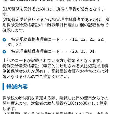
(注5)軽減を受けるためには、所得の申告が必要となりま
す。
(注6)特定受給資格者または特定理由離職者であるかは、雇
用保険受給資格者証の「離職年月日理由」欄の記載番号で
確認します。
特定受給資格者理由コード・・・11、12、21、22、
31、32
特定理由離職者理由コード・・・23、33、34
上記のコードが記載されている方が対象者となります。
特例受給者資格者証（季節的に雇用される又は短期雇用特
例被保険者の方が所有）、高齢受給者証をお持ちの方は対
象となりませんのでご注意ください。
軽減内容
保険税の所得割を算定する際、離職した日の翌日からその
翌年度末まで、対象者の給与所得を100分の30として算定
します。
（同世帯に属するそのほかの被保険者については、通常通