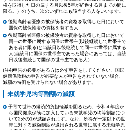
格を取得した日の属する月以後5年が経過する月までの間に
限る。）のうち、次のいずれにも該当する人をいいます。
後期高齢者医療の被保険者の資格を取得した日において
国保の被保険者の資格を有する人
後期高齢者医療の被保険者の資格を取得した日において
同一の世帯に属する国保の世帯主(以後継続して世帯主で
ある者に限る)と当該日以後継続して同一の世帯に属する
人(当該日に国保の世帯主であった場合にあっては、当該
日以後継続して国保の世帯主である人）
(注4)申告の必要がある方は必ず申告をしてください。国民
健康保険税の申告が必要な人が申告をされていない場合、
減額の特例を受けられない場合があります。
未就学児均等割額の減額
子育て世帯の経済的負担軽減を図るため、令和４年度か
ら国民健康保険に加入している未就学児の均等割額につ
いて2分の1が減額されます。なお、所得が一定以下の世
帯に対する減額制度が適用される世帯に属する未就学児