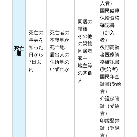
入者）
国民健康
保険資格
同居の
確認書
親族
死亡の
死亡者の
（加入
その他
事実を
本籍地か
者）
の親族
知った
死亡地、
後期高齢
死亡
同居者
届
日から
届出人の
者医療資
家主・
7日以
住所地の
格確認書
地主等
内
いずれか
(受給者)
の関係
国民年金
人
証書(受給
者）
介護保険
証（受給
者）
印鑑登録
証（登録
者）