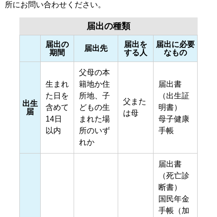
所にお問い合わせください。
届出の種類
届出の
届出を
届出に必要
届出先
期間
する人
なもの
父母の本
生まれ
籍地か住
届出書
た日を
所地、子
（出生証
父また
出生
含めて
どもの生
明書）
届
は母
14日
まれた場
母子健康
以内
所のいず
手帳
れか
届出書
（死亡診
断書）
国民年金
手帳（加