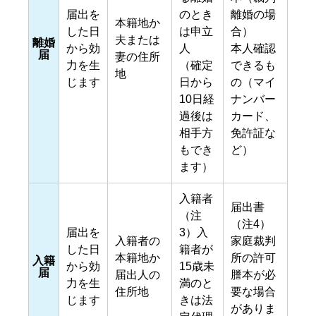
届出を
のとき
離婚の場
本籍地か
した日
は申立
合）
夫または
離婚
から効
人
本人確認
届
妻の住所
力を生
（確定
できるも
地
じます
日から
の（マイ
10日経
ナンバー
過後は
カード、
相手方
免許証な
もでき
ど）
ます）
入籍者
届出書
（注
（注4）
届出を
3）入
入籍者の
家庭裁判
した日
籍者が
本籍地か
所の許可
入籍
から効
15歳未
届
届出人の
謄本が必
力を生
満のと
住所地
要な場合
じます
きは法
がありま