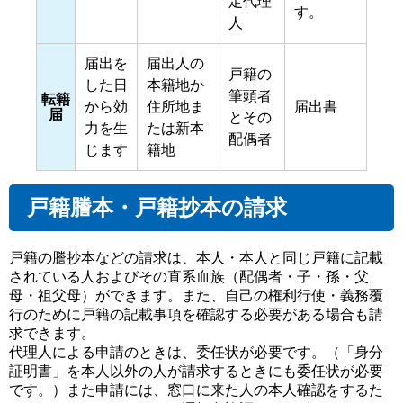
定代理
す。
人
届出を
届出人の
戸籍の
した日
本籍地か
筆頭者
転籍
から効
住所地ま
届出書
届
とその
力を生
たは新本
配偶者
じます
籍地
戸籍謄本・戸籍抄本の請求
戸籍の謄抄本などの請求は、本人・本人と同じ戸籍に記載
されている人およびその直系血族（配偶者・子・孫・父
母・祖父母）ができます。また、自己の権利行使・義務覆
行のために戸籍の記載事項を確認する必要がある場合も請
求できます。
代理人による申請のときは、委任状が必要です。（「身分
証明書」を本人以外の人が請求するときにも委任状が必要
です。）また申請には、窓口に来た人の本人確認をするた