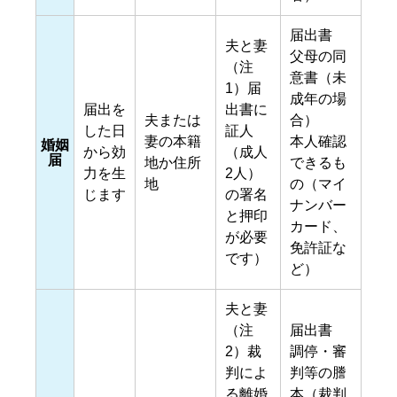
届出書
夫と妻
父母の同
（注
意書（未
1）届
成年の場
届出を
出書に
夫または
合）
した日
証人
妻の本籍
本人確認
婚姻
から効
（成人
届
地か住所
できるも
力を生
2人）
地
の（マイ
じます
の署名
ナンバー
と押印
カード、
が必要
免許証な
です）
ど）
夫と妻
（注
届出書
2）裁
調停・審
判によ
判等の謄
る離婚
本（裁判