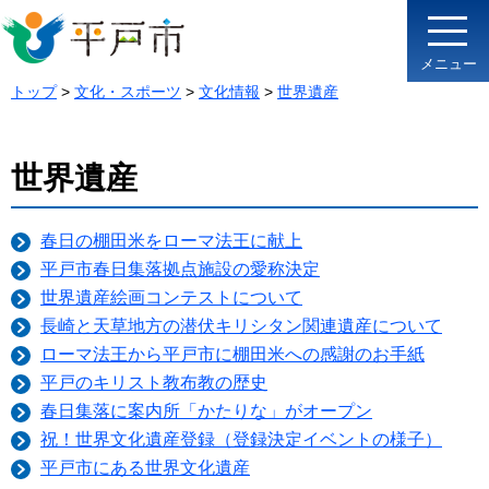
メニュー
トップ
>
文化・スポーツ
>
文化情報
>
世界遺産
世界遺産
春日の棚田米をローマ法王に献上
平戸市春日集落拠点施設の愛称決定
世界遺産絵画コンテストについて
長崎と天草地方の潜伏キリシタン関連遺産について
ローマ法王から平戸市に棚田米への感謝のお手紙
平戸のキリスト教布教の歴史
春日集落に案内所「かたりな」がオープン
祝！世界文化遺産登録（登録決定イベントの様子）
平戸市にある世界文化遺産