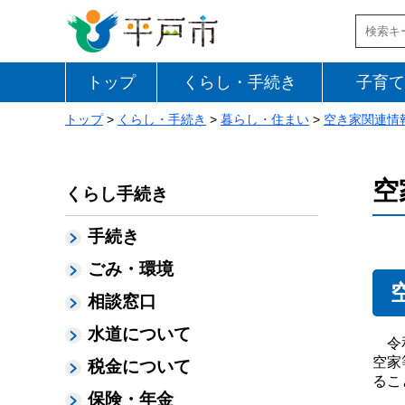
トップ
くらし・手続き
子育て
トップ
>
くらし・手続き
>
暮らし・住まい
>
空き家関連情
空
くらし手続き
手続き
ごみ・環境
相談窓口
水道について
令和
空家
税金について
るこ
保険・年金