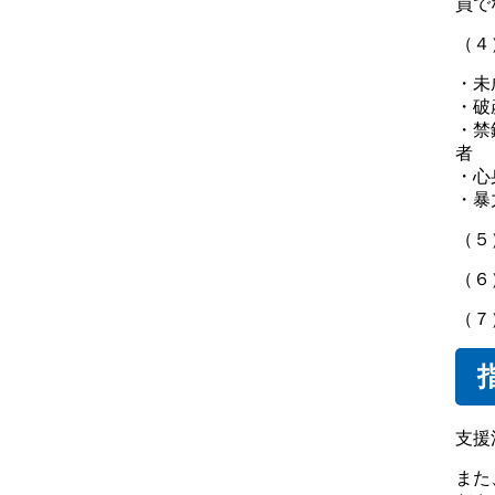
員で
（４
・未
・破
・禁
者
・心
・暴
（５
（６
（７
支援
また