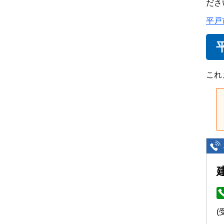
ださ
平戸
これ
(