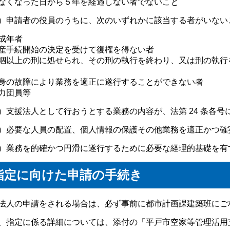
なくなった日から５年を経過しない者でないこと
）申請者の役員のうちに、次のいずれかに該当する者がいない
成年者
産手続開始の決定を受けて復権を得ない者
錮以上の刑に処せられ、その刑の執行を終わり、又は刑の執行
身の故障により業務を適正に遂行することができない者
力団員等
）支援法人として行おうとする業務の内容が、法第 24 条各
）必要な人員の配置、個人情報の保護その他業務を適正かつ確
）業務を的確かつ円滑に遂行するために必要な経理的基礎を有
指定に向けた申請の手続き
法人の申請をされる場合は、必ず事前に都市計画課建築班にご
、指定に係る詳細については、添付の「平戸市空家等管理活用