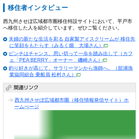
移住者インタビュー
西九州させぼ広域都市圏移住特設サイトにおいて、平戸市
へ移住した人を紹介しています。ぜひご覧ください。
夫婦の新たな生活を彩る 自家製アイスクリームが 移住先
に笑顔をもたらす（みるく畑 大場さん）
ピンチはチャンス。思い切って一歩を踏み出して（カフ
ェ「PEA BERRY」オーナー 磯崎さん）
釣り好きが高じて、サラリーマンから漁師へ。（舘浦漁
業協同組合 乗船員 松村さん）
西九州させぼ広域都市圏（移住情報発信サイト）ホ
ームぺージ