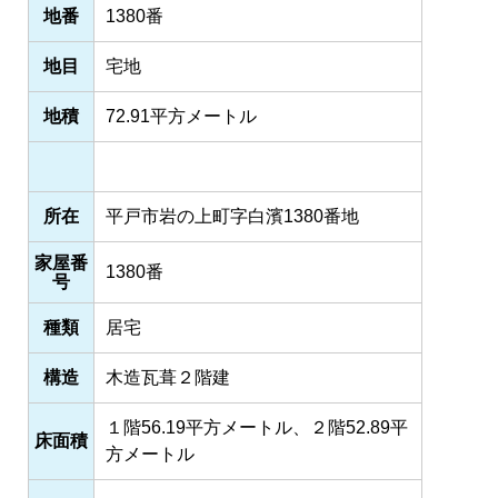
地番
1380番
地目
宅地
地積
72.91平方メートル
所在
平戸市岩の上町字白濱1380番地
家屋番
1380番
号
種類
居宅
構造
木造瓦葺２階建
１階56.19平方メートル、２階52.89平
床面積
方メートル