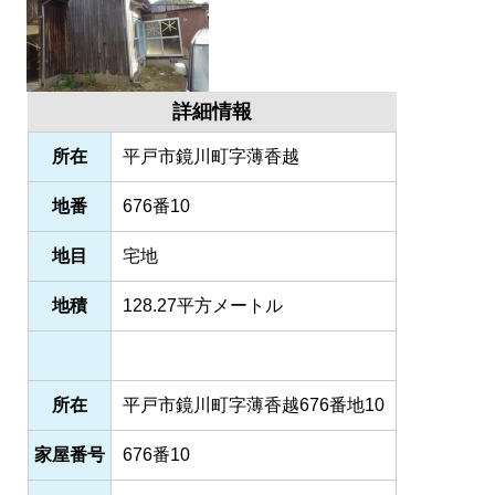
詳細情報
所在
平戸市鏡川町字薄香越
地番
676番10
地目
宅地
地積
128.27平方メートル
所在
平戸市鏡川町字薄香越676番地10
家屋番号
676番10