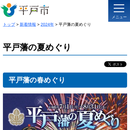
メニュー
トップ
>
新着情報
>
2024年
> 平戸藩の夏めぐり
平戸藩の夏めぐり
平戸藩の春めぐり