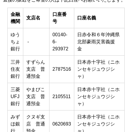
金融
口座番
支店名
口座名義
機関
号
ゆう
00140-
日赤令和６年沖縄県
ちょ
-
6-
北部豪雨災害義援
銀行
293972
金
三井
すずらん
日本赤十字社（ニホ
住友
支店 普
2787516
ンセキジュウジシ
銀行
通預金
ャ）
三菱
やまびこ
日本赤十字社（ニホ
UFJ
支店 普
2105511
ンセキジュウジシ
銀行
通預金
ャ）
みず
クヌギ支
日本赤十字社（ニホ
ほ銀
店 普通
0620693
ンセキジュウジシ
行
預金
ャ）