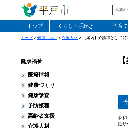
トップ
くらし・手続き
子育て
トップ
>
健康・福祉
>
介護人材
> 【案内】介護職として
【
健康福祉
医療情報
健康づくり
健康診査
予防接種
高齢者支援
令和
護サ
介護人材