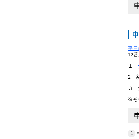
申
平戸
12
１
2 
３ 
※そ