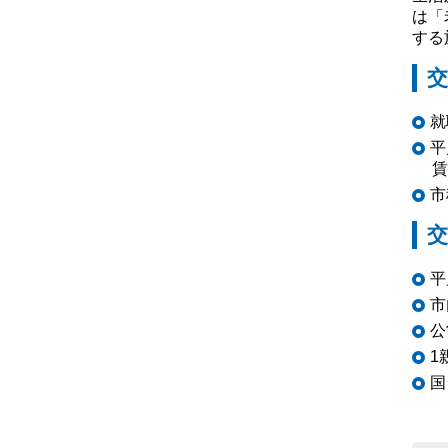
は「
する
交
就
平
賃
市
交
平
市
公
1
国