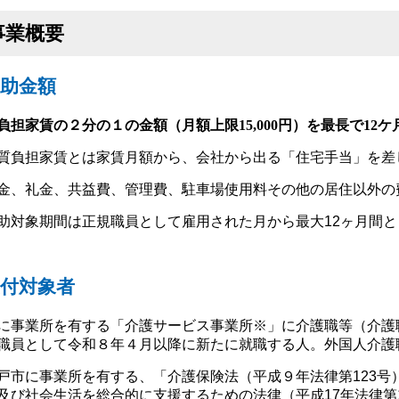
事業概要
助金額
負担家賃の２分の１の金額（月額上限15,000円）を最長で12
質負担家賃とは家賃月額から、会社から出る「住宅手当」を差
金、礼金、共益費、管理費、駐車場使用料その他の居住以外の
助対象期間は正規職員として雇用された月から最大12ヶ月間と
付対象者
に事業所を有する「介護サービス事業所※」に介護職等（介護
職員として令和８年４月以降に新たに就職する人。外国人介護
戸市に事業所を有する、「介護保険法（平成９年法律第123
及び社会生活を総合的に支援するための法律（平成17年法律第