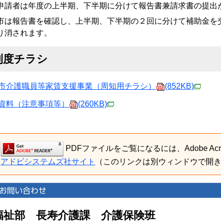
申請者は年度の上半期、下半期に分けて報告書兼請求書の提出
市は報告書を確認し、上半期、下半期の２回に分けて補助金を
り消されます。
制度チラシ
市介護職員等家賃支援事業（周知用チラシ）
(852KB)
資料（注意事項等）
(260KB)
PDFファイルをご覧になるには、Adobe Acro
アドビシステムズ社サイト
（このリンクは別ウィンドウで開
福祉部 長寿介護課 介護保険班