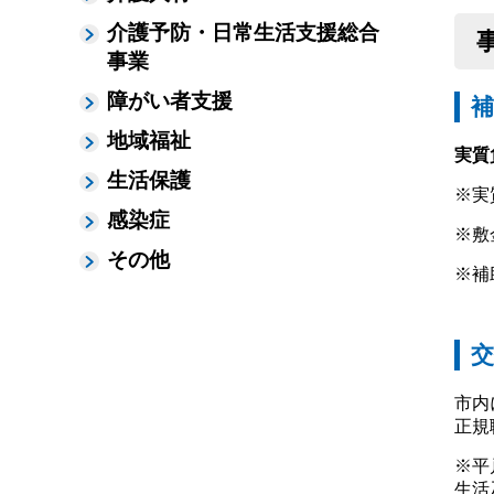
介護予防・日常生活支援総合
事業
障がい者支援
補
地域福祉
実質
生活保護
※実
感染症
※敷
その他
※補
交
市内
正規
※平
生活