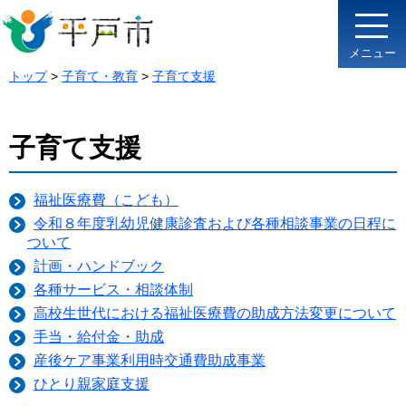
メニュー
トップ
>
子育て・教育
>
子育て支援
子育て支援
福祉医療費（こども）
令和８年度乳幼児健康診査および各種相談事業の日程に
ついて
計画・ハンドブック
各種サービス・相談体制
高校生世代における福祉医療費の助成方法変更について
手当・給付金・助成
産後ケア事業利用時交通費助成事業
ひとり親家庭支援