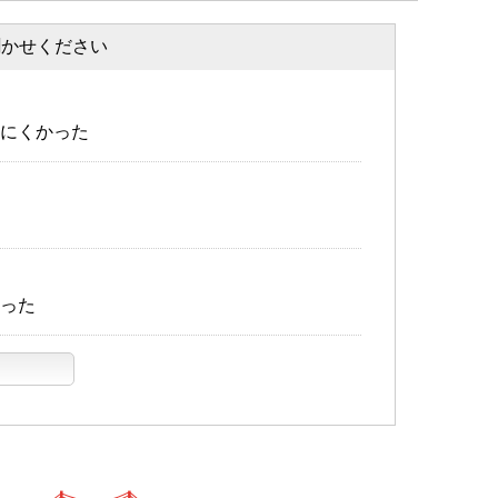
聞かせください
にくかった
った