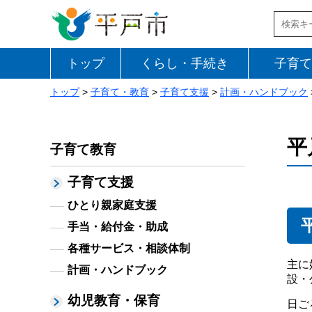
トップ
くらし・手続き
子育て
トップ
>
子育て・教育
>
子育て支援
>
計画・ハンドブック
平
子育て教育
子育て支援
ひとり親家庭支援
手当・給付金・助成
各種サービス・相談体制
主に
計画・ハンドブック
設・
幼児教育・保育
日ご