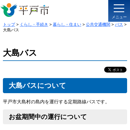
メニュー
トップ
>
くらし・手続き
>
暮らし・住まい
>
公共交通機関
>
バス
>
大島バス
大島バス
大島バスについて
平戸市大島村の島内を運行する定期路線バスです。
お盆期間中の運行について