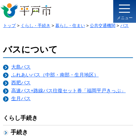
メニュー
トップ
>
くらし・手続き
>
暮らし・住まい
>
公共交通機関
>
バス
バスについて
大島バス
ふれあいバス（中部・南部・生月地区）
西肥バス
高速バス+路線バス往復セット券「福岡平戸きっぷ」
生月バス
くらし手続き
手続き