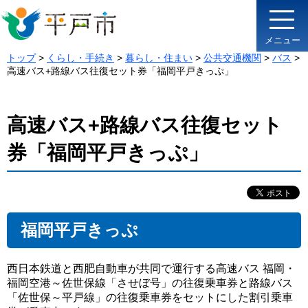
メニュー
トップ
>
くらし・手続き
>
暮らし・住まい
>
公共交通機関
>
バス
>
高速バス+路線バス往復セット券「福岡平戸きっぷ」
高速バス+路線バス往復セット
券「福岡平戸きっぷ」
福岡平戸きっぷ
西日本鉄道と西肥自動車が共同で運行する高速バス 福岡・
福岡空港～佐世保線「させぼ号」の往復乗車券と路線バス
「佐世保～平戸線」の往復乗車券をセットにした割引乗車