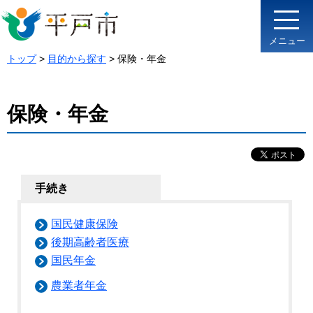
メニュー
トップ
>
目的から探す
> 保険・年金
保険・年金
手続き
国民健康保険
後期高齢者医療
国民年金
農業者年金