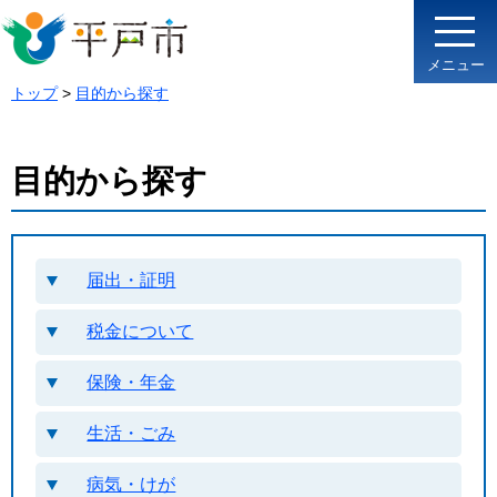
メニュー
トップ
>
目的から探す
目的から探す
届出・証明
税金について
保険・年金
生活・ごみ
病気・けが