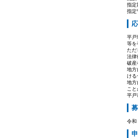
指定
指定
応
平戸
等を
ただ
法律
破産
地方
ける
地方
こと
平戸
募
令和