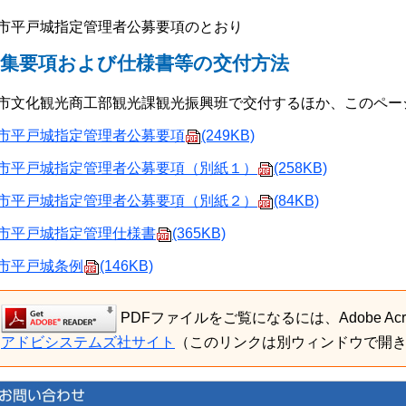
市平戸城指定管理者公募要項のとおり
募集要項および仕様書等の交付方法
市文化観光商工部観光課観光振興班で交付するほか、このペー
市平戸城指定管理者公募要項
(249KB)
市平戸城指定管理者公募要項（別紙１）
(258KB)
市平戸城指定管理者公募要項（別紙２）
(84KB)
市平戸城指定管理仕様書
(365KB)
市平戸城条例
(146KB)
PDFファイルをご覧になるには、Adobe Acro
アドビシステムズ社サイト
（このリンクは別ウィンドウで開