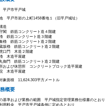
 平戸市平戸城
地 平戸市岩の上町1458番地１（旧平戸城址）
構造
守閣 鉄筋コンクリート造４階建
櫓 鉄筋コンクリート造３階建
奏櫓 鉄筋コンクリート造２階建
蔵坂櫓 鉄筋コンクリート造２階建
虎口門 木造２階建
櫓 木造平屋建
丸御門 鉄筋コンクリート造２階建
所および休憩所 コンクリートブロック造平屋建
院 木造平屋建
対象面積 11,624.303平方メートル
務概要
の基準および業務の範囲 平戸城指定管理業務仕様書のとおり
利用料金 平戸市平戸城条例に定めるとおり