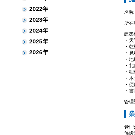
2022年
名称
2023年
所在
2024年
建築
・天
2025年
・乾
2026年
・見
・地
・北
・狸
・本
・便
・書
管理
業
管理
施設