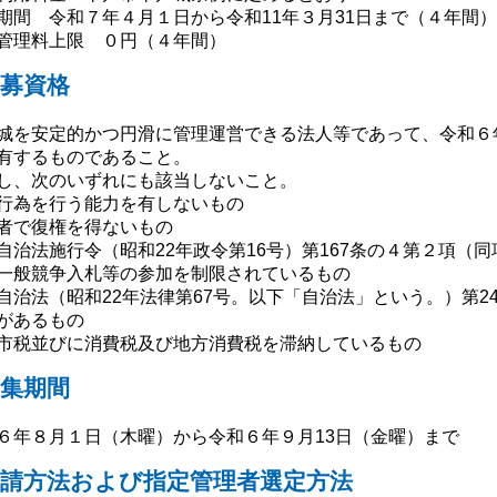
期間 令和７年４月１日から令和11年３月31日まで（４年間）
管理料上限 ０円（４年間）
募資格
城を安定的かつ円滑に管理運営できる法人等であって、令和６
有するものであること。
し、次のいずれにも該当しないこと。
行為を行う能力を有しないもの
者で復権を得ないもの
自治法施行令（昭和22年政令第16号）第167条の４第２項（
一般競争入札等の参加を制限されているもの
自治法（昭和22年法律第67号。以下「自治法」という。）第2
があるもの
市税並びに消費税及び地方消費税を滞納しているもの
集期間
６年８月１日（木曜）から令和６年９月13日（金曜）まで
申請方法および指定管理者選定方法